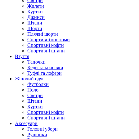
Светри
Жилети
Куртки
Джинси
Штани
Шорти
Пляжні шорти
Спортивні костюми
Спортивні кофти
Спортивні штани
Взуття
Тапочки
Кеди та кросівки
Туфлі та лофери
Жіночий одяг
Футболки
Поло
Светри
Штани
Куртки
Cпортивні кофти
Спортивні штани
Аксесуари
Головні убори
Рушники