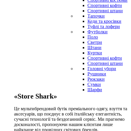
Спортивні костюми
Спортивні кофти
Спортивні штани
Тапочки
Кеди та кросівки
Туфлі та лофери
Футболки
Поло
Светри
Штани
Куртки
Cпортивні кофти
Спортивні штани
Головні убори
Рушники
Рюкзаки
Сумки
Шарфи
«Store Shark»
Це мультибрендовий бутік преміального одягу, взуття та
аксесуарів, що поєднує в собі італійську елегантність,
сучасні технології та бездоганний сервіс. Ми прагнемо
досконалості, пропонуючи нашим клієнтам лише
найкраще від провідних світових брендів.