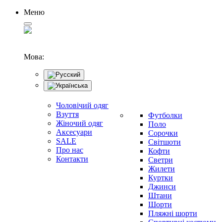
Меню
Мова:
Чоловічий одяг
Взуття
Футболки
Жіночий одяг
Поло
Аксесуари
Сорочки
SALE
Світшоти
Про нас
Кофти
Контакти
Светри
Жилети
Куртки
Джинси
Штани
Шорти
Пляжні шорти