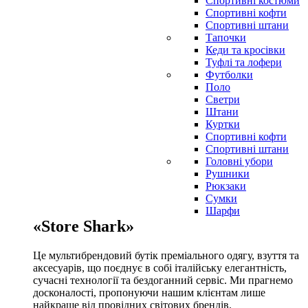
Спортивні костюми
Спортивні кофти
Спортивні штани
Тапочки
Кеди та кросівки
Туфлі та лофери
Футболки
Поло
Светри
Штани
Куртки
Cпортивні кофти
Спортивні штани
Головні убори
Рушники
Рюкзаки
Сумки
Шарфи
«Store Shark»
Це мультибрендовий бутік преміального одягу, взуття та
аксесуарів, що поєднує в собі італійську елегантність,
сучасні технології та бездоганний сервіс. Ми прагнемо
досконалості, пропонуючи нашим клієнтам лише
найкраще від провідних світових брендів.