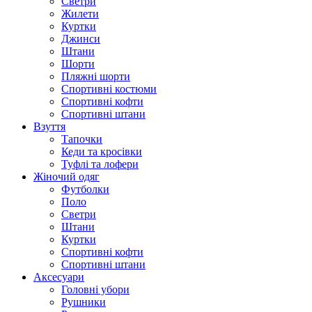
Светри
Жилети
Куртки
Джинси
Штани
Шорти
Пляжні шорти
Спортивні костюми
Спортивні кофти
Спортивні штани
Взуття
Тапочки
Кеди та кросівки
Туфлі та лофери
Жіночий одяг
Футболки
Поло
Светри
Штани
Куртки
Cпортивні кофти
Спортивні штани
Аксесуари
Головні убори
Рушники