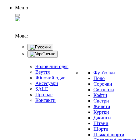
Меню
Мова:
Чоловічий одяг
Взуття
Футболки
Жіночий одяг
Поло
Аксесуари
Сорочки
SALE
Світшоти
Про нас
Кофти
Контакти
Светри
Жилети
Куртки
Джинси
Штани
Шорти
Пляжні шорти