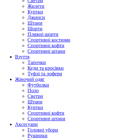
Светри
Жилети
Куртки
Джинси
Штани
Шорти
Пляжні шорти
Спортивні костюми
Спортивні кофти
Спортивні штани
Взуття
Тапочки
Кеди та кросівки
Туфлі та лофери
Жіночий одяг
Футболки
Поло
Светри
Штани
Куртки
Cпортивні кофти
Спортивні штани
Аксесуари
Головні убори
Рушники