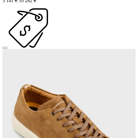
5 141 ₴
10 282 ₴