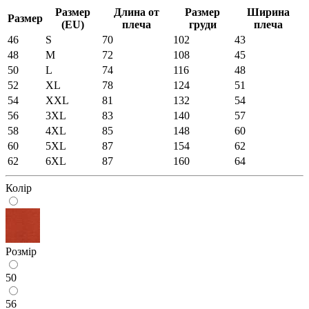
Размер
Длина от
Размер
Ширина
Размер
(EU)
плеча
груди
плеча
46
S
70
102
43
48
M
72
108
45
50
L
74
116
48
52
XL
78
124
51
54
XXL
81
132
54
56
3XL
83
140
57
58
4XL
85
148
60
60
5XL
87
154
62
62
6XL
87
160
64
Колір
Розмір
50
56