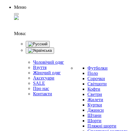
Меню
Мова:
Чоловічий одяг
Взуття
Футболки
Жіночий одяг
Поло
Аксесуари
Сорочки
SALE
Світшоти
Про нас
Кофти
Контакти
Светри
Жилети
Куртки
Джинси
Штани
Шорти
Пляжні шорти