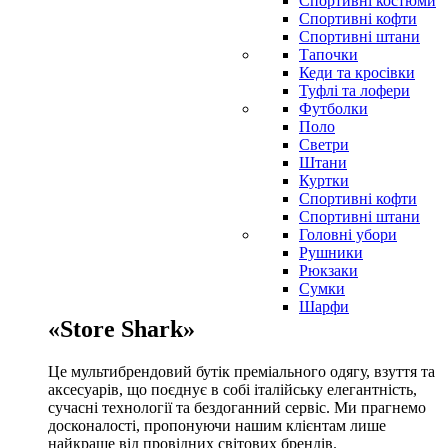
Спортивні костюми
Спортивні кофти
Спортивні штани
Тапочки
Кеди та кросівки
Туфлі та лофери
Футболки
Поло
Светри
Штани
Куртки
Cпортивні кофти
Спортивні штани
Головні убори
Рушники
Рюкзаки
Сумки
Шарфи
«Store Shark»
Це мультибрендовий бутік преміального одягу, взуття та
аксесуарів, що поєднує в собі італійську елегантність,
сучасні технології та бездоганний сервіс. Ми прагнемо
досконалості, пропонуючи нашим клієнтам лише
найкраще від провідних світових брендів.