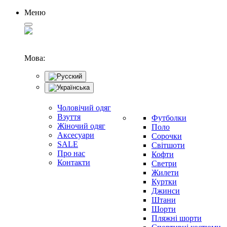
Меню
Мова:
Чоловічий одяг
Взуття
Футболки
Жіночий одяг
Поло
Аксесуари
Сорочки
SALE
Світшоти
Про нас
Кофти
Контакти
Светри
Жилети
Куртки
Джинси
Штани
Шорти
Пляжні шорти