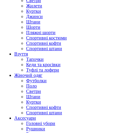
Светри
Жилети
Куртки
Джинси
Штани
Шорти
Пляжні шорти
Спортивні костюми
Спортивні кофти
Спортивні штани
Взуття
Тапочки
Кеди та кросівки
Туфлі та лофери
Жіночий одяг
Футболки
Поло
Светри
Штани
Куртки
Cпортивні кофти
Спортивні штани
Аксесуари
Головні убори
Рушники