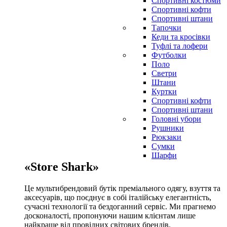
Спортивні костюми
Спортивні кофти
Спортивні штани
Тапочки
Кеди та кросівки
Туфлі та лофери
Футболки
Поло
Светри
Штани
Куртки
Cпортивні кофти
Спортивні штани
Головні убори
Рушники
Рюкзаки
Сумки
Шарфи
«Store Shark»
Це мультибрендовий бутік преміального одягу, взуття та
аксесуарів, що поєднує в собі італійську елегантність,
сучасні технології та бездоганний сервіс. Ми прагнемо
досконалості, пропонуючи нашим клієнтам лише
найкраще від провідних світових брендів.