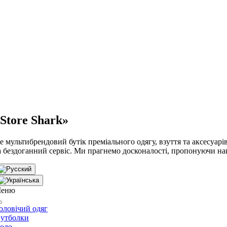
Store Shark»
е мультибрендовий бутік преміального одягу, взуття та аксесуарів,
а бездоганний сервіс. Ми прагнемо досконалості, пропонуючи на
еню
оловічий одяг
утболки
оло