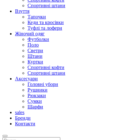
Спортивні штани
Взуття
Тапочки
Кеди та кросівки
Туфлі та лофери
Жіночий одяг
Футболки
Поло
Светри
Штани
Куртки
Cпортивні кофти
Спортивні штани
Аксесуари
Головні убори
Рушники
Рюкзаки
Сумки
Шарфи
sales
Бренди
Контакти