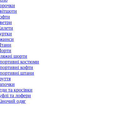
орочки
вітшоти
офти
ветри
илети
уртки
жинси
тани
орти
ляжні шорти
портивні костюми
портивні кофти
портивні штани
зуття
апочки
еди та кросівки
уфлі та лофери
іночий одяг