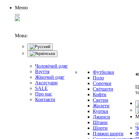
Меню
Мова:
Чоловічий одяг
Взуття
Футболки
«
Жіночий одяг
Поло
Аксесуари
Сорочки
Ц
SALE
Світшоти
т
Про нас
Кофти
Контакти
Светри
Жилети
Куртки
М
Джинси
Штани
Ч
Шорти
Ф
Пляжні шорти
П