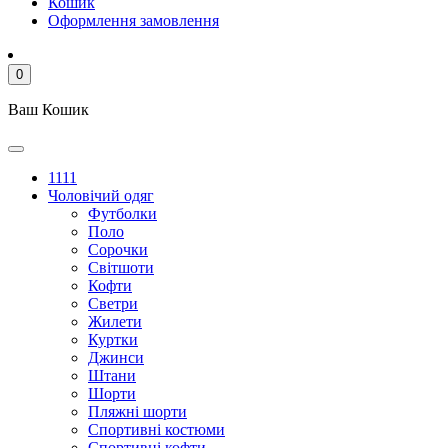
Кошик
Оформлення замовлення
0
Ваш Кошик
1111
Чоловічий одяг
Футболки
Поло
Сорочки
Світшоти
Кофти
Светри
Жилети
Куртки
Джинси
Штани
Шорти
Пляжні шорти
Спортивні костюми
Спортивні кофти