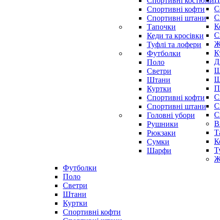
Спортивні костюми
С
Спортивні кофти
С
Спортивні штани
К
Тапочки
С
Кеди та кросівки
Ж
Туфлі та лофери
К
Футболки
Д
Поло
Ш
Светри
Ш
Штани
П
Куртки
С
Cпортивні кофти
С
Спортивні штани
С
Головні убори
В
Рушники
Т
Рюкзаки
К
Сумки
Т
Шарфи
Ж
Футболки
Поло
Светри
Штани
Куртки
Cпортивні кофти