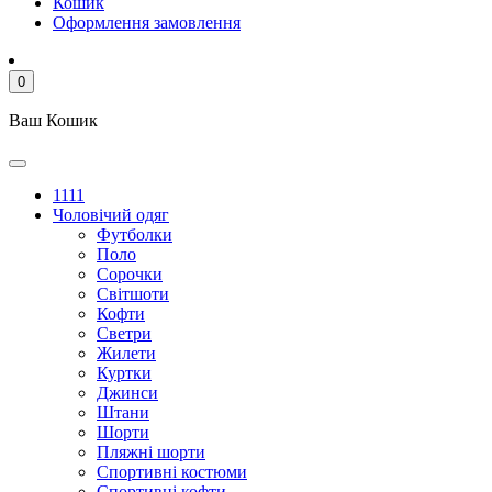
Кошик
Оформлення замовлення
0
Ваш Кошик
1111
Чоловічий одяг
Футболки
Поло
Сорочки
Світшоти
Кофти
Светри
Жилети
Куртки
Джинси
Штани
Шорти
Пляжні шорти
Спортивні костюми
Спортивні кофти