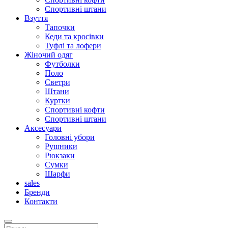
Спортивні штани
Взуття
Тапочки
Кеди та кросівки
Туфлі та лофери
Жіночий одяг
Футболки
Поло
Светри
Штани
Куртки
Cпортивні кофти
Спортивні штани
Аксесуари
Головні убори
Рушники
Рюкзаки
Сумки
Шарфи
sales
Бренди
Контакти