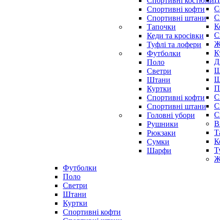
Спортивні костюми
С
Спортивні кофти
С
Спортивні штани
К
Тапочки
С
Кеди та кросівки
Ж
Туфлі та лофери
К
Футболки
Д
Поло
Ш
Светри
Ш
Штани
П
Куртки
С
Cпортивні кофти
С
Спортивні штани
С
Головні убори
В
Рушники
Т
Рюкзаки
К
Сумки
Т
Шарфи
Ж
Футболки
Поло
Светри
Штани
Куртки
Cпортивні кофти