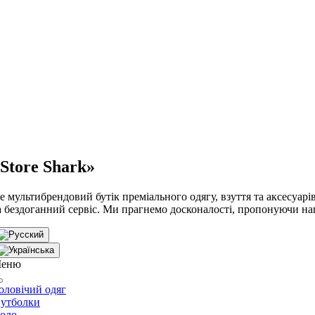
Store Shark»
е мультибрендовий бутік преміального одягу, взуття та аксесуарів,
а бездоганний сервіс. Ми прагнемо досконалості, пропонуючи на
еню
оловічий одяг
утболки
оло