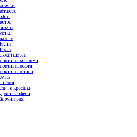
орочки
вітшоти
офти
ветри
илети
уртки
жинси
тани
орти
ляжні шорти
портивні костюми
портивні кофти
портивні штани
зуття
апочки
еди та кросівки
уфлі та лофери
іночий одяг