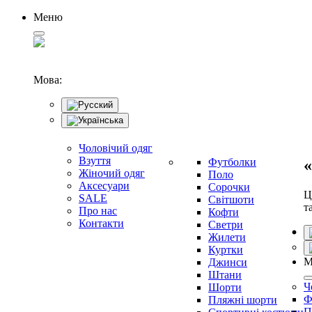
Меню
Мова:
Чоловічий одяг
Взуття
Футболки
«
Жіночий одяг
Поло
Аксесуари
Сорочки
Ц
SALE
Світшоти
т
Про нас
Кофти
Контакти
Светри
Жилети
Куртки
М
Джинси
Штани
Ч
Шорти
Ф
Пляжні шорти
П