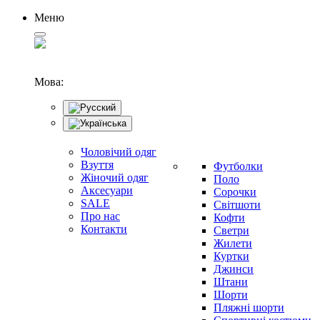
Меню
Мова:
Чоловічий одяг
Взуття
Футболки
Жіночий одяг
Поло
Аксесуари
Сорочки
SALE
Світшоти
Про нас
Кофти
Контакти
Светри
Жилети
Куртки
Джинси
Штани
Шорти
Пляжні шорти