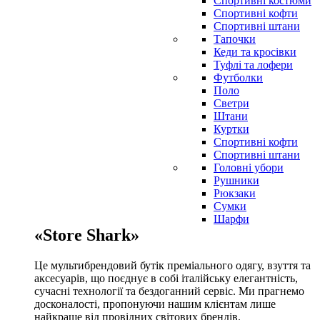
Спортивні костюми
Спортивні кофти
Спортивні штани
Тапочки
Кеди та кросівки
Туфлі та лофери
Футболки
Поло
Светри
Штани
Куртки
Cпортивні кофти
Спортивні штани
Головні убори
Рушники
Рюкзаки
Сумки
Шарфи
«Store Shark»
Це мультибрендовий бутік преміального одягу, взуття та
аксесуарів, що поєднує в собі італійську елегантність,
сучасні технології та бездоганний сервіс. Ми прагнемо
досконалості, пропонуючи нашим клієнтам лише
найкраще від провідних світових брендів.