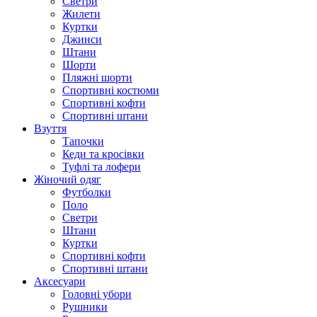
Светри
Жилети
Куртки
Джинси
Штани
Шорти
Пляжні шорти
Спортивні костюми
Спортивні кофти
Спортивні штани
Взуття
Тапочки
Кеди та кросівки
Туфлі та лофери
Жіночий одяг
Футболки
Поло
Светри
Штани
Куртки
Cпортивні кофти
Спортивні штани
Аксесуари
Головні убори
Рушники