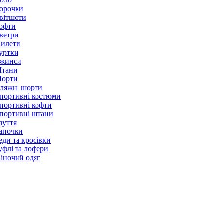
орочки
вітшоти
офти
ветри
илети
уртки
жинси
тани
орти
ляжні шорти
портивні костюми
портивні кофти
портивні штани
зуття
апочки
еди та кросівки
уфлі та лофери
іночий одяг