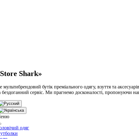
Store Shark»
е мультибрендовий бутік преміального одягу, взуття та аксесуарів,
а бездоганний сервіс. Ми прагнемо досконалості, пропонуючи на
еню
оловічий одяг
утболки
оло