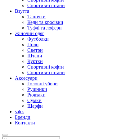
Спортивні штани
Взуття
Тапочки
Кеди та кросівки
Туфлі та лофери
Жіночий одяг
Футболки
Поло
Светри
Штани
Куртки
Cпортивні кофти
Спортивні штани
Аксесуари
Головні убори
Рушники
Рюкзаки
Сумки
Шарфи
sales
Бренди
Контакти