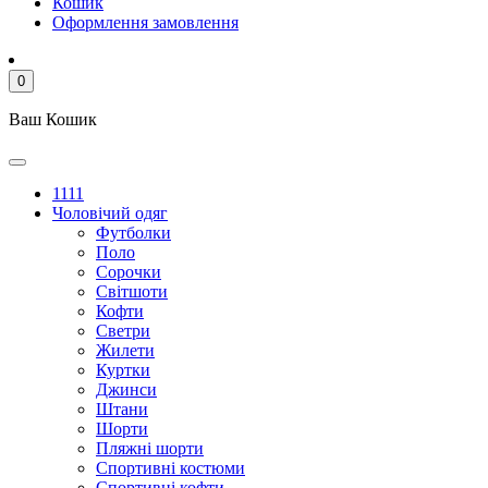
Кошик
Оформлення замовлення
0
Ваш Кошик
1111
Чоловічий одяг
Футболки
Поло
Сорочки
Світшоти
Кофти
Светри
Жилети
Куртки
Джинси
Штани
Шорти
Пляжні шорти
Спортивні костюми
Спортивні кофти