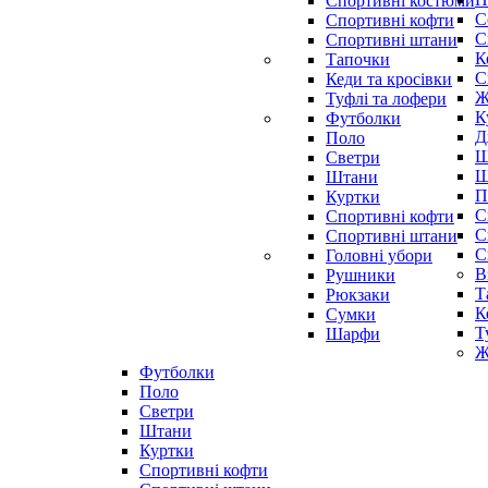
Спортивні костюми
С
Спортивні кофти
С
Спортивні штани
К
Тапочки
С
Кеди та кросівки
Ж
Туфлі та лофери
К
Футболки
Д
Поло
Ш
Светри
Ш
Штани
П
Куртки
С
Cпортивні кофти
С
Спортивні штани
С
Головні убори
В
Рушники
Т
Рюкзаки
К
Сумки
Т
Шарфи
Ж
Футболки
Поло
Светри
Штани
Куртки
Cпортивні кофти