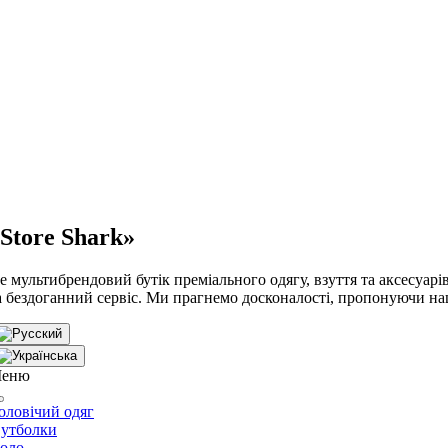
Store Shark»
е мультибрендовий бутік преміального одягу, взуття та аксесуарів,
а бездоганний сервіс. Ми прагнемо досконалості, пропонуючи на
еню
оловічий одяг
утболки
оло