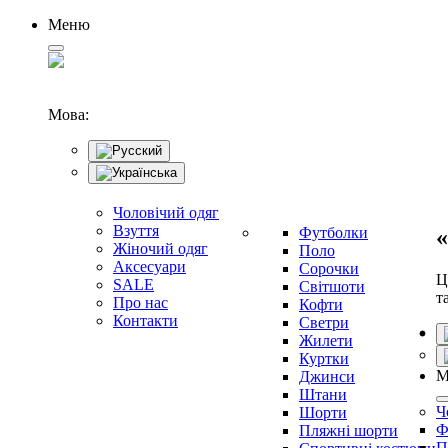
Меню
Мова:
Чоловічий одяг
Взуття
Футболки
«
Жіночий одяг
Поло
Аксесуари
Сорочки
Ц
SALE
Світшоти
т
Про нас
Кофти
Контакти
Светри
Жилети
Куртки
М
Джинси
Штани
Ч
Шорти
Ф
Пляжні шорти
П