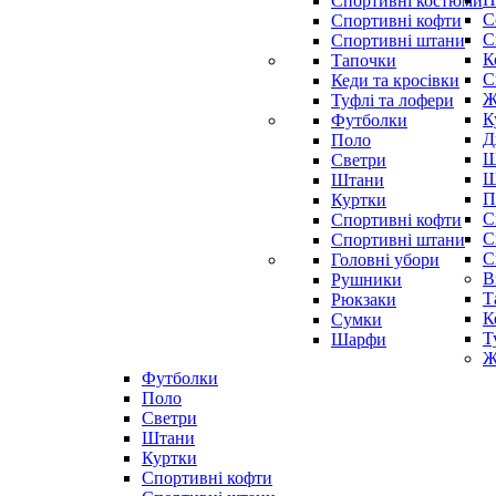
Спортивні костюми
С
Спортивні кофти
С
Спортивні штани
К
Тапочки
С
Кеди та кросівки
Ж
Туфлі та лофери
К
Футболки
Д
Поло
Ш
Светри
Ш
Штани
П
Куртки
С
Cпортивні кофти
С
Спортивні штани
С
Головні убори
В
Рушники
Т
Рюкзаки
К
Сумки
Т
Шарфи
Ж
Футболки
Поло
Светри
Штани
Куртки
Cпортивні кофти