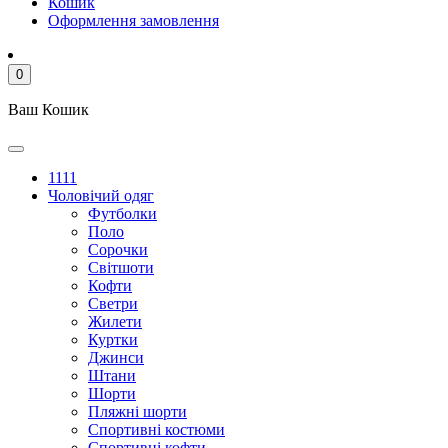
Кошик
Оформлення замовлення
0
Ваш Кошик
1111
Чоловічий одяг
Футболки
Поло
Сорочки
Світшоти
Кофти
Светри
Жилети
Куртки
Джинси
Штани
Шорти
Пляжні шорти
Спортивні костюми
Спортивні кофти