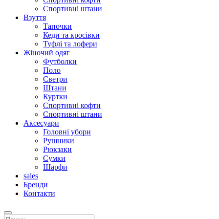
Спортивні штани
Взуття
Тапочки
Кеди та кросівки
Туфлі та лофери
Жіночий одяг
Футболки
Поло
Светри
Штани
Куртки
Cпортивні кофти
Спортивні штани
Аксесуари
Головні убори
Рушники
Рюкзаки
Сумки
Шарфи
sales
Бренди
Контакти