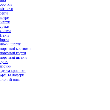
орочки
вітшоти
офти
ветри
илети
уртки
жинси
тани
орти
ляжні шорти
портивні костюми
портивні кофти
портивні штани
зуття
апочки
еди та кросівки
уфлі та лофери
іночий одяг