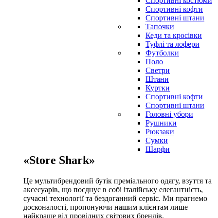
Спортивні костюми
Спортивні кофти
Спортивні штани
Тапочки
Кеди та кросівки
Туфлі та лофери
Футболки
Поло
Светри
Штани
Куртки
Cпортивні кофти
Спортивні штани
Головні убори
Рушники
Рюкзаки
Сумки
Шарфи
«Store Shark»
Це мультибрендовий бутік преміального одягу, взуття та
аксесуарів, що поєднує в собі італійську елегантність,
сучасні технології та бездоганний сервіс. Ми прагнемо
досконалості, пропонуючи нашим клієнтам лише
найкраще від провідних світових брендів.