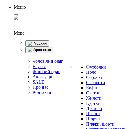
Меню
Мова:
Чоловічий одяг
Взуття
Футболки
Жіночий одяг
Поло
Аксесуари
Сорочки
SALE
Світшоти
Про нас
Кофти
Контакти
Светри
Жилети
Куртки
Джинси
Штани
Шорти
Пляжні шорти