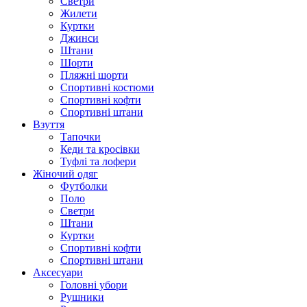
Светри
Жилети
Куртки
Джинси
Штани
Шорти
Пляжні шорти
Спортивні костюми
Спортивні кофти
Спортивні штани
Взуття
Тапочки
Кеди та кросівки
Туфлі та лофери
Жіночий одяг
Футболки
Поло
Светри
Штани
Куртки
Cпортивні кофти
Спортивні штани
Аксесуари
Головні убори
Рушники