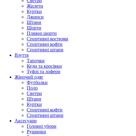
Светри
Жилети
Куртки
Джинси
Штани
Шорти
Пляжні шорти
Спортивні костюми
Спортивні кофти
Спортивні штани
Взуття
Тапочки
Кеди та кросівки
Туфлі та лофери
Жіночий одяг
Футболки
Поло
Светри
Штани
Куртки
Cпортивні кофти
Спортивні штани
Аксесуари
Головні убори
Рушники