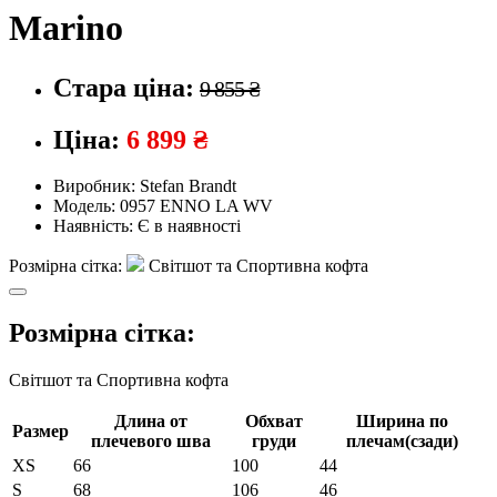
Marino
Стара ціна:
9 855 ₴
Ціна:
6 899 ₴
Виробник:
Stefan Brandt
Модель:
0957 ENNO LA WV
Наявність:
Є в наявності
Розмірна сітка:
Світшот та Спортивна кофта
Розмірна сітка:
Світшот та Спортивна кофта
Длина от
Обхват
Ширина по
Размер
плечевого шва
груди
плечам(сзади)
XS
66
100
44
S
68
106
46