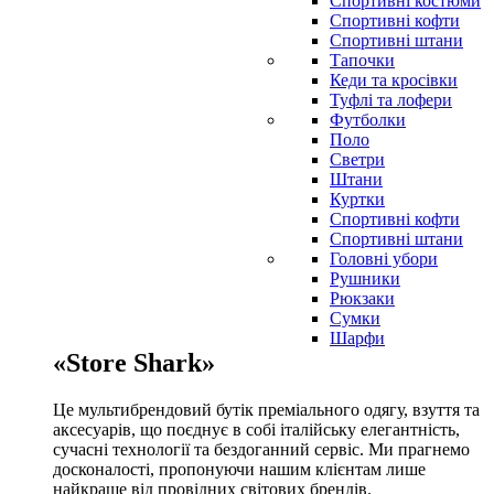
Спортивні костюми
Спортивні кофти
Спортивні штани
Тапочки
Кеди та кросівки
Туфлі та лофери
Футболки
Поло
Светри
Штани
Куртки
Cпортивні кофти
Спортивні штани
Головні убори
Рушники
Рюкзаки
Сумки
Шарфи
«Store Shark»
Це мультибрендовий бутік преміального одягу, взуття та
аксесуарів, що поєднує в собі італійську елегантність,
сучасні технології та бездоганний сервіс. Ми прагнемо
досконалості, пропонуючи нашим клієнтам лише
найкраще від провідних світових брендів.