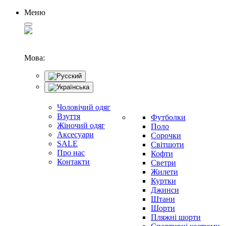
Меню
Мова:
Чоловічий одяг
Взуття
Футболки
Жіночий одяг
Поло
Аксесуари
Сорочки
SALE
Світшоти
Про нас
Кофти
Контакти
Светри
Жилети
Куртки
Джинси
Штани
Шорти
Пляжні шорти