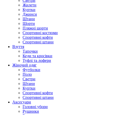
Светри
Жилети
Куртки
Джинси
Штани
Шорти
Пляжні шорти
Спортивні костюми
Спортивні кофти
Спортивні штани
Взуття
Тапочки
Кеди та кросівки
Туфлі та лофери
Жіночий одяг
Футболки
Поло
Светри
Штани
Куртки
Cпортивні кофти
Спортивні штани
Аксесуари
Головні убори
Рушники