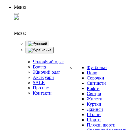
Меню
Мова:
Чоловічий одяг
Взуття
Футболки
Жіночий одяг
Поло
Аксесуари
Сорочки
SALE
Світшоти
Про нас
Кофти
Контакти
Светри
Жилети
Куртки
Джинси
Штани
Шорти
Пляжні шорти