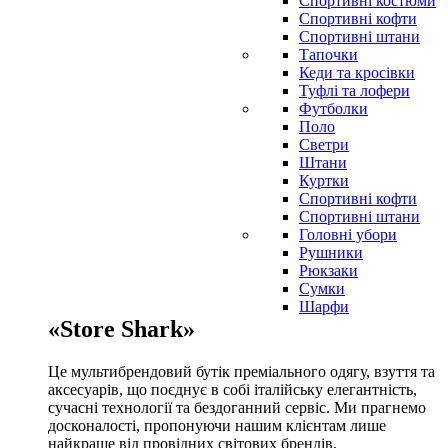
Спортивні костюми
Спортивні кофти
Спортивні штани
Тапочки
Кеди та кросівки
Туфлі та лофери
Футболки
Поло
Светри
Штани
Куртки
Cпортивні кофти
Спортивні штани
Головні убори
Рушники
Рюкзаки
Сумки
Шарфи
«Store Shark»
Це мультибрендовий бутік преміального одягу, взуття та
аксесуарів, що поєднує в собі італійську елегантність,
сучасні технології та бездоганний сервіс. Ми прагнемо
досконалості, пропонуючи нашим клієнтам лише
найкраще від провідних світових брендів.