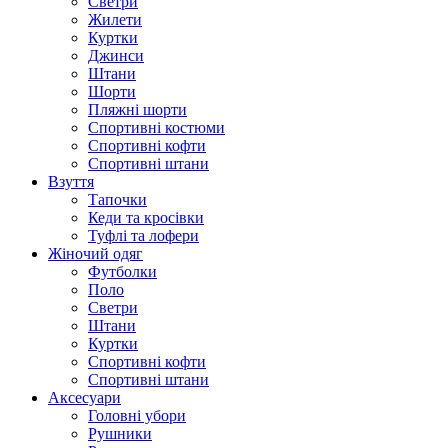
Светри
Жилети
Куртки
Джинси
Штани
Шорти
Пляжні шорти
Спортивні костюми
Спортивні кофти
Спортивні штани
Взуття
Тапочки
Кеди та кросівки
Туфлі та лофери
Жіночий одяг
Футболки
Поло
Светри
Штани
Куртки
Cпортивні кофти
Спортивні штани
Аксесуари
Головні убори
Рушники