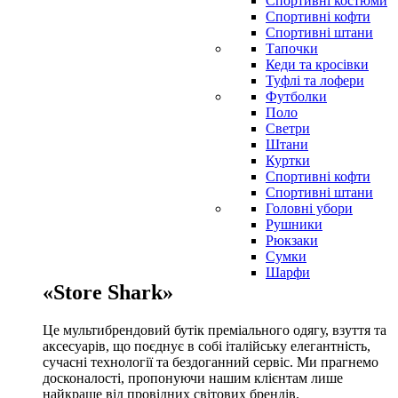
Спортивні костюми
Спортивні кофти
Спортивні штани
Тапочки
Кеди та кросівки
Туфлі та лофери
Футболки
Поло
Светри
Штани
Куртки
Cпортивні кофти
Спортивні штани
Головні убори
Рушники
Рюкзаки
Сумки
Шарфи
«Store Shark»
Це мультибрендовий бутік преміального одягу, взуття та
аксесуарів, що поєднує в собі італійську елегантність,
сучасні технології та бездоганний сервіс. Ми прагнемо
досконалості, пропонуючи нашим клієнтам лише
найкраще від провідних світових брендів.