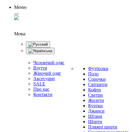
Меню
Мова:
Чоловічий одяг
Взуття
Футболки
Жіночий одяг
Поло
Аксесуари
Сорочки
SALE
Світшоти
Про нас
Кофти
Контакти
Светри
Жилети
Куртки
Джинси
Штани
Шорти
Пляжні шорти