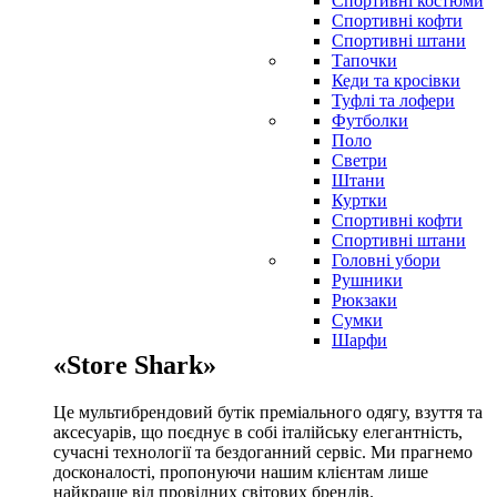
Спортивні костюми
Спортивні кофти
Спортивні штани
Тапочки
Кеди та кросівки
Туфлі та лофери
Футболки
Поло
Светри
Штани
Куртки
Cпортивні кофти
Спортивні штани
Головні убори
Рушники
Рюкзаки
Сумки
Шарфи
«Store Shark»
Це мультибрендовий бутік преміального одягу, взуття та
аксесуарів, що поєднує в собі італійську елегантність,
сучасні технології та бездоганний сервіс. Ми прагнемо
досконалості, пропонуючи нашим клієнтам лише
найкраще від провідних світових брендів.