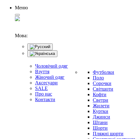
Меню
Мова:
Чоловічий одяг
Взуття
Футболки
Жіночий одяг
Поло
Аксесуари
Сорочки
SALE
Світшоти
Про нас
Кофти
Контакти
Светри
Жилети
Куртки
Джинси
Штани
Шорти
Пляжні шорти