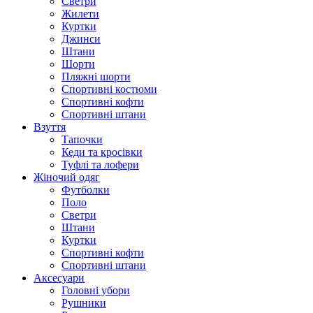
Светри
Жилети
Куртки
Джинси
Штани
Шорти
Пляжні шорти
Спортивні костюми
Спортивні кофти
Спортивні штани
Взуття
Тапочки
Кеди та кросівки
Туфлі та лофери
Жіночий одяг
Футболки
Поло
Светри
Штани
Куртки
Cпортивні кофти
Спортивні штани
Аксесуари
Головні убори
Рушники