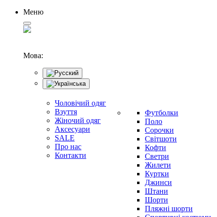
Меню
Мова:
Чоловічий одяг
Взуття
Футболки
Жіночий одяг
Поло
Аксесуари
Сорочки
SALE
Світшоти
Про нас
Кофти
Контакти
Светри
Жилети
Куртки
Джинси
Штани
Шорти
Пляжні шорти