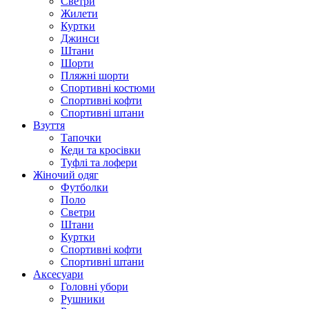
Светри
Жилети
Куртки
Джинси
Штани
Шорти
Пляжні шорти
Спортивні костюми
Спортивні кофти
Спортивні штани
Взуття
Тапочки
Кеди та кросівки
Туфлі та лофери
Жіночий одяг
Футболки
Поло
Светри
Штани
Куртки
Cпортивні кофти
Спортивні штани
Аксесуари
Головні убори
Рушники