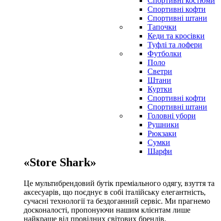
Спортивні костюми
Спортивні кофти
Спортивні штани
Тапочки
Кеди та кросівки
Туфлі та лофери
Футболки
Поло
Светри
Штани
Куртки
Cпортивні кофти
Спортивні штани
Головні убори
Рушники
Рюкзаки
Сумки
Шарфи
«Store Shark»
Це мультибрендовий бутік преміального одягу, взуття та
аксесуарів, що поєднує в собі італійську елегантність,
сучасні технології та бездоганний сервіс. Ми прагнемо
досконалості, пропонуючи нашим клієнтам лише
найкраще від провідних світових брендів.