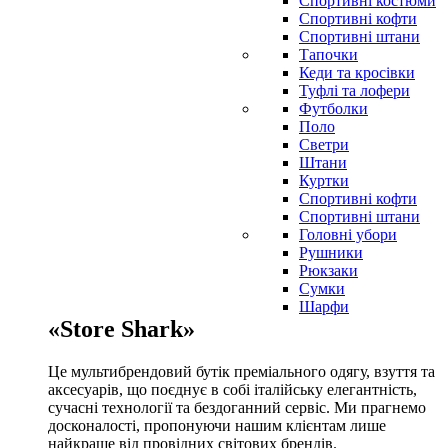
Спортивні костюми
Спортивні кофти
Спортивні штани
Тапочки
Кеди та кросівки
Туфлі та лофери
Футболки
Поло
Светри
Штани
Куртки
Cпортивні кофти
Спортивні штани
Головні убори
Рушники
Рюкзаки
Сумки
Шарфи
«Store Shark»
Це мультибрендовий бутік преміального одягу, взуття та
аксесуарів, що поєднує в собі італійську елегантність,
сучасні технології та бездоганний сервіс. Ми прагнемо
досконалості, пропонуючи нашим клієнтам лише
найкраще від провідних світових брендів.