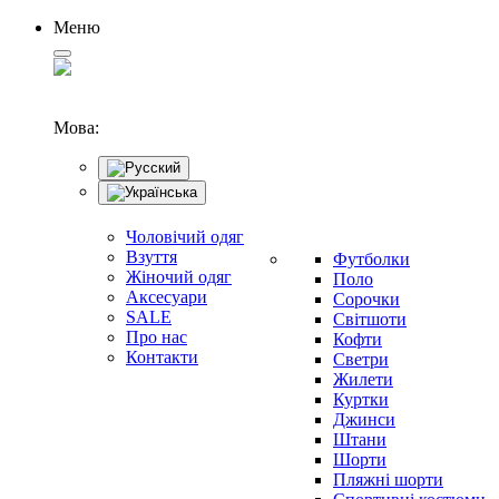
Меню
Мова:
Чоловічий одяг
Взуття
Футболки
Жіночий одяг
Поло
Аксесуари
Сорочки
SALE
Світшоти
Про нас
Кофти
Контакти
Светри
Жилети
Куртки
Джинси
Штани
Шорти
Пляжні шорти