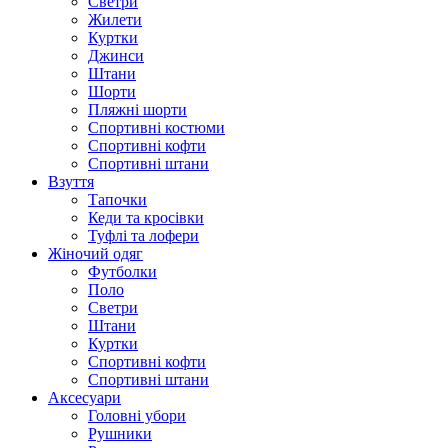
Светри
Жилети
Куртки
Джинси
Штани
Шорти
Пляжні шорти
Спортивні костюми
Спортивні кофти
Спортивні штани
Взуття
Тапочки
Кеди та кросівки
Туфлі та лофери
Жіночий одяг
Футболки
Поло
Светри
Штани
Куртки
Cпортивні кофти
Спортивні штани
Аксесуари
Головні убори
Рушники