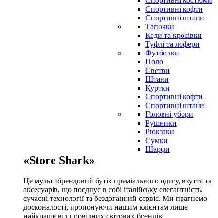
Спортивні костюми
Спортивні кофти
Спортивні штани
Тапочки
Кеди та кросівки
Туфлі та лофери
Футболки
Поло
Светри
Штани
Куртки
Cпортивні кофти
Спортивні штани
Головні убори
Рушники
Рюкзаки
Сумки
Шарфи
«Store Shark»
Це мультибрендовий бутік преміального одягу, взуття та
аксесуарів, що поєднує в собі італійську елегантність,
сучасні технології та бездоганний сервіс. Ми прагнемо
досконалості, пропонуючи нашим клієнтам лише
найкраще від провідних світових брендів.