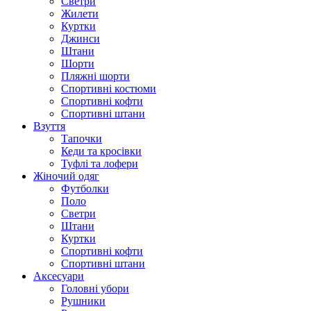
Светри
Жилети
Куртки
Джинси
Штани
Шорти
Пляжні шорти
Спортивні костюми
Спортивні кофти
Спортивні штани
Взуття
Тапочки
Кеди та кросівки
Туфлі та лофери
Жіночий одяг
Футболки
Поло
Светри
Штани
Куртки
Cпортивні кофти
Спортивні штани
Аксесуари
Головні убори
Рушники