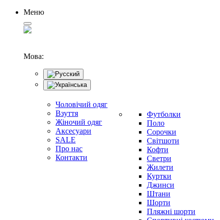
Меню
Мова:
Чоловічий одяг
Взуття
Футболки
Жіночий одяг
Поло
Аксесуари
Сорочки
SALE
Світшоти
Про нас
Кофти
Контакти
Светри
Жилети
Куртки
Джинси
Штани
Шорти
Пляжні шорти