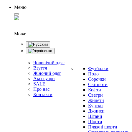
Меню
Мова:
Чоловічий одяг
Взуття
Футболки
Жіночий одяг
Поло
Аксесуари
Сорочки
SALE
Світшоти
Про нас
Кофти
Контакти
Светри
Жилети
Куртки
Джинси
Штани
Шорти
Пляжні шорти