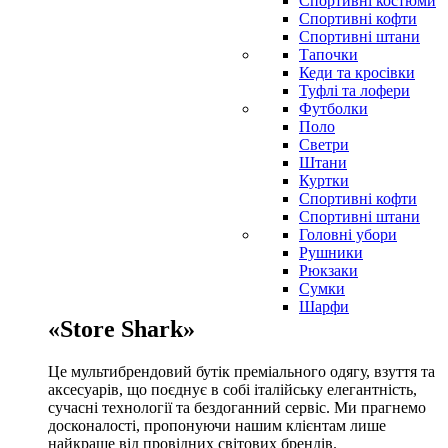
Спортивні костюми
Спортивні кофти
Спортивні штани
Тапочки
Кеди та кросівки
Туфлі та лофери
Футболки
Поло
Светри
Штани
Куртки
Cпортивні кофти
Спортивні штани
Головні убори
Рушники
Рюкзаки
Сумки
Шарфи
«Store Shark»
Це мультибрендовий бутік преміального одягу, взуття та
аксесуарів, що поєднує в собі італійську елегантність,
сучасні технології та бездоганний сервіс. Ми прагнемо
досконалості, пропонуючи нашим клієнтам лише
найкраще від провідних світових брендів.