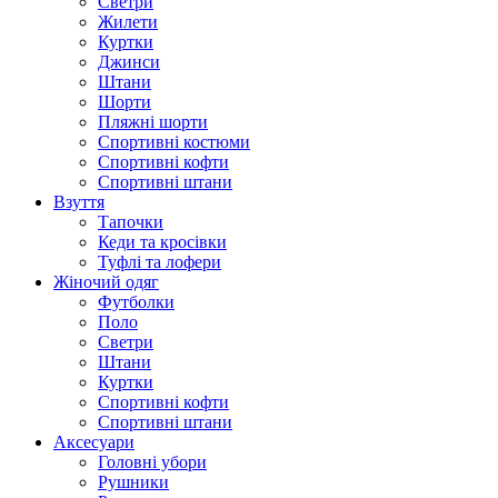
Светри
Жилети
Куртки
Джинси
Штани
Шорти
Пляжні шорти
Спортивні костюми
Спортивні кофти
Спортивні штани
Взуття
Тапочки
Кеди та кросівки
Туфлі та лофери
Жіночий одяг
Футболки
Поло
Светри
Штани
Куртки
Cпортивні кофти
Спортивні штани
Аксесуари
Головні убори
Рушники