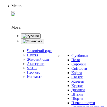
Меню
Мова:
Чоловічий одяг
Взуття
Футболки
Жіночий одяг
Поло
Аксесуари
Сорочки
SALE
Світшоти
Про нас
Кофти
Контакти
Светри
Жилети
Куртки
Джинси
Штани
Шорти
Пляжні шорти