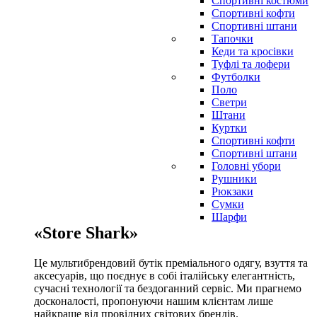
Спортивні костюми
Спортивні кофти
Спортивні штани
Тапочки
Кеди та кросівки
Туфлі та лофери
Футболки
Поло
Светри
Штани
Куртки
Cпортивні кофти
Спортивні штани
Головні убори
Рушники
Рюкзаки
Сумки
Шарфи
«Store Shark»
Це мультибрендовий бутік преміального одягу, взуття та
аксесуарів, що поєднує в собі італійську елегантність,
сучасні технології та бездоганний сервіс. Ми прагнемо
досконалості, пропонуючи нашим клієнтам лише
найкраще від провідних світових брендів.