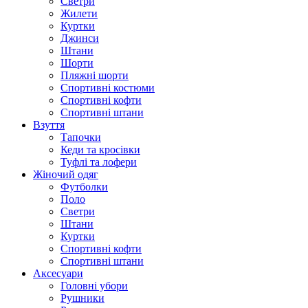
Светри
Жилети
Куртки
Джинси
Штани
Шорти
Пляжні шорти
Спортивні костюми
Спортивні кофти
Спортивні штани
Взуття
Тапочки
Кеди та кросівки
Туфлі та лофери
Жіночий одяг
Футболки
Поло
Светри
Штани
Куртки
Cпортивні кофти
Спортивні штани
Аксесуари
Головні убори
Рушники