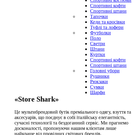
Спортивні костюми
Спортивні кофти
Спортивні штани
Тапочки
Кеди та кросівки
Туфлі та лофери
Футболки
Поло
Светри
Штани
Куртки
Cпортивні кофти
Спортивні штани
Головні убори
Рушники
Рюкзаки
Сумки
Шарфи
«Store Shark»
Це мультибрендовий бутік преміального одягу, взуття та
аксесуарів, що поєднує в собі італійську елегантність,
сучасні технології та бездоганний сервіс. Ми прагнемо
досконалості, пропонуючи нашим клієнтам лише
найкраще від провідних світових брендів.