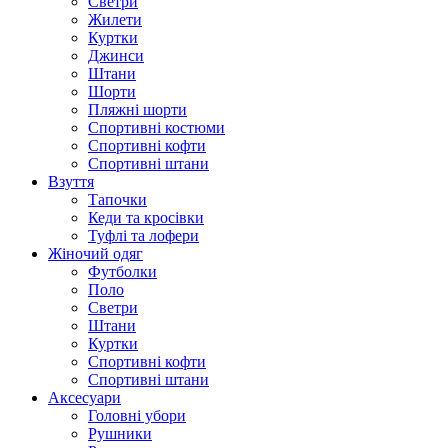
Светри
Жилети
Куртки
Джинси
Штани
Шорти
Пляжні шорти
Спортивні костюми
Спортивні кофти
Спортивні штани
Взуття
Тапочки
Кеди та кросівки
Туфлі та лофери
Жіночий одяг
Футболки
Поло
Светри
Штани
Куртки
Cпортивні кофти
Спортивні штани
Аксесуари
Головні убори
Рушники