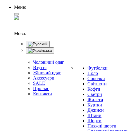
Меню
Мова:
Чоловічий одяг
Взуття
Футболки
Жіночий одяг
Поло
Аксесуари
Сорочки
SALE
Світшоти
Про нас
Кофти
Контакти
Светри
Жилети
Куртки
Джинси
Штани
Шорти
Пляжні шорти