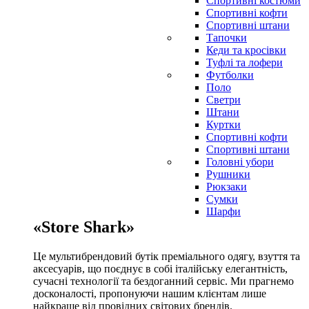
Спортивні костюми
Спортивні кофти
Спортивні штани
Тапочки
Кеди та кросівки
Туфлі та лофери
Футболки
Поло
Светри
Штани
Куртки
Cпортивні кофти
Спортивні штани
Головні убори
Рушники
Рюкзаки
Сумки
Шарфи
«Store Shark»
Це мультибрендовий бутік преміального одягу, взуття та
аксесуарів, що поєднує в собі італійську елегантність,
сучасні технології та бездоганний сервіс. Ми прагнемо
досконалості, пропонуючи нашим клієнтам лише
найкраще від провідних світових брендів.