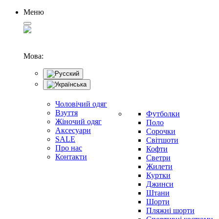
Меню
Мова:
Чоловічий одяг
Взуття
Футболки
Жіночий одяг
Поло
Аксесуари
Сорочки
SALE
Світшоти
Про нас
Кофти
Контакти
Светри
Жилети
Куртки
Джинси
Штани
Шорти
Пляжні шорти