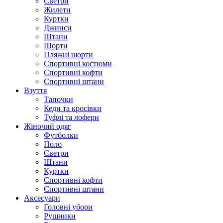
Светри
Жилети
Куртки
Джинси
Штани
Шорти
Пляжні шорти
Спортивні костюми
Спортивні кофти
Спортивні штани
Взуття
Тапочки
Кеди та кросівки
Туфлі та лофери
Жіночий одяг
Футболки
Поло
Светри
Штани
Куртки
Cпортивні кофти
Спортивні штани
Аксесуари
Головні убори
Рушники