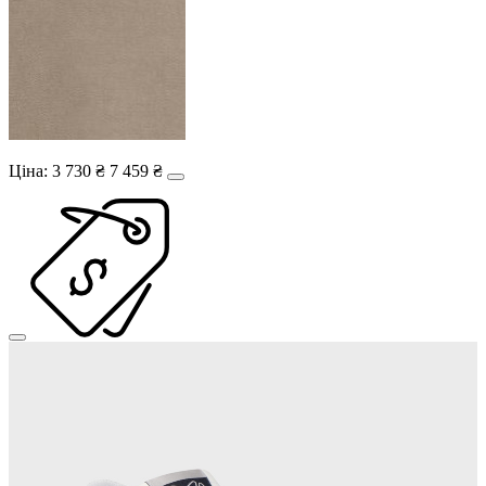
Ціна:
3 730 ₴
7 459 ₴