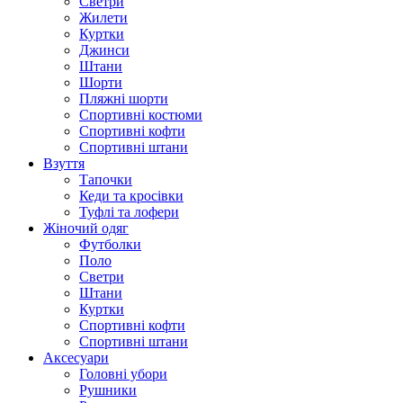
Светри
Жилети
Куртки
Джинси
Штани
Шорти
Пляжні шорти
Спортивні костюми
Спортивні кофти
Спортивні штани
Взуття
Тапочки
Кеди та кросівки
Туфлі та лофери
Жіночий одяг
Футболки
Поло
Светри
Штани
Куртки
Cпортивні кофти
Спортивні штани
Аксесуари
Головні убори
Рушники