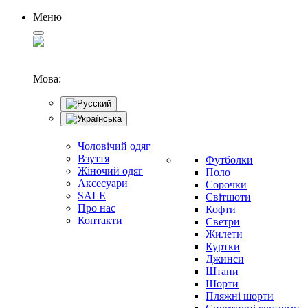
Меню
Мова:
Чоловічий одяг
Взуття
Футболки
Жіночий одяг
Поло
Аксесуари
Сорочки
SALE
Світшоти
Про нас
Кофти
Контакти
Светри
Жилети
Куртки
Джинси
Штани
Шорти
Пляжні шорти