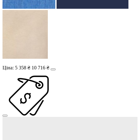
Ціна:
5 358 ₴
10 716 ₴