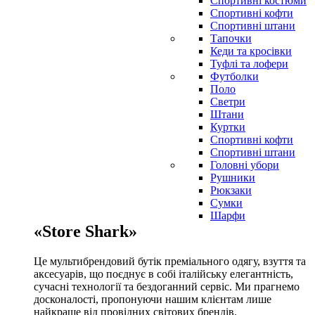
Спортивні костюми
Спортивні кофти
Спортивні штани
Тапочки
Кеди та кросівки
Туфлі та лофери
Футболки
Поло
Светри
Штани
Куртки
Cпортивні кофти
Спортивні штани
Головні убори
Рушники
Рюкзаки
Сумки
Шарфи
«Store Shark»
Це мультибрендовий бутік преміального одягу, взуття та
аксесуарів, що поєднує в собі італійську елегантність,
сучасні технології та бездоганний сервіс. Ми прагнемо
досконалості, пропонуючи нашим клієнтам лише
найкраще від провідних світових брендів.